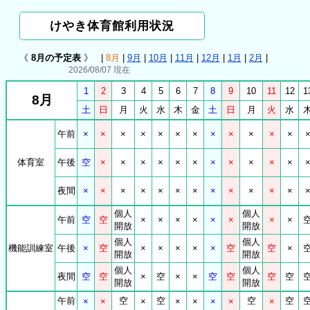
けやき体育館利用状況
《
8月の予定表
》 |
8月
|
9月
|
10月
|
11月
|
12月
|
1月
|
2月
|
2026/08/07 現在
1
2
3
4
5
6
7
8
9
10
11
12
1
8月
土
日
月
火
水
木
金
土
日
月
火
水
午前
×
×
×
×
×
×
×
×
×
×
×
×
体育室
午後
空
×
×
×
×
×
×
×
×
×
×
×
夜間
×
×
×
×
×
×
×
×
×
×
×
×
個人
個人
午前
空
空
×
×
×
×
×
×
×
×
開放
開放
個人
個人
機能訓練室
午後
×
空
×
×
×
×
×
空
空
×
開放
開放
個人
個人
夜間
空
空
×
空
×
×
空
空
空
空
開放
開放
午前
空
空
空
空
×
×
×
×
×
×
×
×